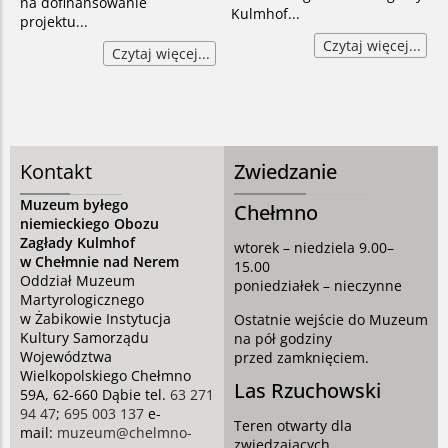
na dofinansowanie
Kulmhof...
projektu...
Czytaj więcej...
Czytaj więcej...
Kontakt
Zwiedzanie
Muzeum byłego
Chełmno
niemieckiego Obozu
Zagłady Kulmhof
wtorek – niedziela 9.00–
w Chełmnie nad Nerem
15.00
Oddział Muzeum
poniedziałek – nieczynne
Martyrologicznego
w Żabikowie Instytucja
Ostatnie wejście do Muzeum
Kultury Samorządu
na pół godziny
Województwa
przed zamknięciem.
Wielkopolskiego Chełmno
Las Rzuchowski
59A, 62-660 Dąbie tel.
63 271
94 47
;
695 003 137
e-
Teren otwarty dla
mail:
muzeum@chelmno-
zwiedzających