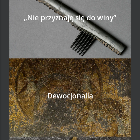
„Nie przyznaję się do winy”
ZOBACZ
Dewocjonalia
ZOBACZ