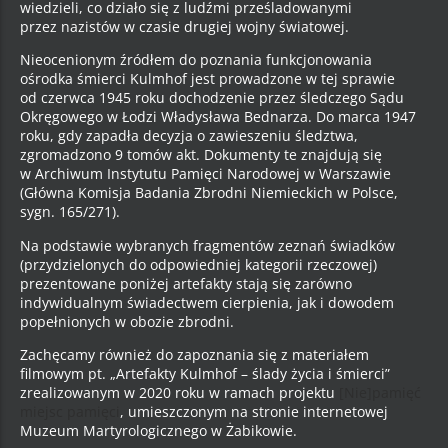
wiedzieli, co działo się z ludźmi prześladowanymi
przez nazistów w czasie drugiej wojny światowej.
Nieocenionym źródłem do poznania funkcjonowania
ośrodka śmierci Kulmhof jest prowadzone w tej sprawie
od czerwca 1945 roku dochodzenie przez śledczego Sądu
Okręgowego w Łodzi Władysława Bednarza. Do marca 1947
roku, gdy zapadła decyzja o zawieszeniu śledztwa,
zgromadzono 9 tomów akt. Dokumenty te znajdują się
w Archiwum Instytutu Pamięci Narodowej w Warszawie
(Główna Komisja Badania Zbrodni Niemieckich w Polsce,
sygn. 165/271).
Na podstawie wybranych fragmentów zeznań świadków
(przydzielonych do odpowiedniej kategorii rzeczowej)
prezentowane poniżej artefakty stają się zarówno
indywidualnym świadectwem cierpienia, jak i dowodem
popełnionych w obozie zbrodni.
Zachęcamy również do zapoznania się z materiałem
filmowym pt. „Artefakty Kulmhof – ślady życia i śmierci”
zrealizowanym w 2020 roku w ramach projektu
[Nie]pamięć
miejsc pamięci
, umieszczonym na stronie internetowej
Muzeum Martyrologicznego w Żabikowie.